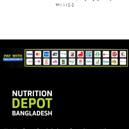
হল। ১। [...]